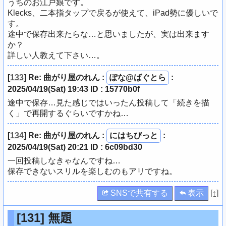
うちのお江戸娘です。
Klecks、二本指タップで戻るが使えて、iPad勢に優しいで
す。
途中で保存出来たらな…と思いましたが、実は出来ます
か？
詳しい人教えて下さい…。
[
133
]
Re: 曲がり屋のれん
:
ぽな@ばぐとら
:
2025/04/19(Sat) 19:43 ID : 15770b0f
途中で保存…見た感じではいったん投稿して「続きを描
く」で再開するぐらいですかね…
[
134
]
Re: 曲がり屋のれん
:
にはちびっと
:
2025/04/19(Sat) 20:21 ID : 6c09bd30
一回投稿しなきゃなんですね…
保存できないスリルを楽しむのもアリですね。
SNSで共有する
表示
[↑]
[131]
無題