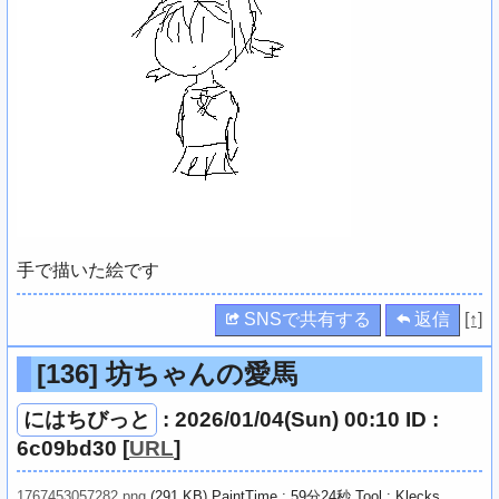
手で描いた絵です
SNSで共有する
返信
[↑]
[136]
坊ちゃんの愛馬
にはちびっと
: 2026/01/04(Sun) 00:10 ID :
6c09bd30
[
URL
]
1767453057282.png
(291 KB) PaintTime : 59分24秒
Tool : Klecks