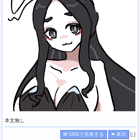
本文無し
SNSで共有する
表示
[↑]