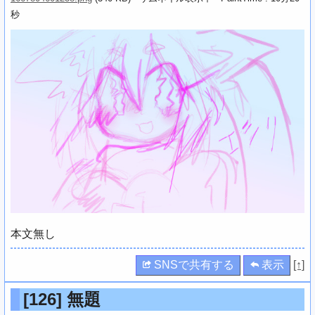
秒
本文無し
SNSで共有する
表示
[↑]
[126]
無題