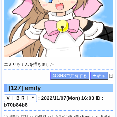
エミリちゃんを描きました
SNSで共有する
表示
[↑]
[127]
emily
ＶＩＢＲＩ＊
: 2022/11/07(Mon) 16:03 ID :
b70b84b8
1667804601238.png
(340 KB) - サムネイル表示中 - PaintTime : 10分20