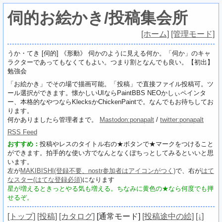
伺的お絵かき/投稿集会所
[ホーム]
[管理モード]
うか・てき [伺的] 《形動》 伺かのように見える何か。「伺か」のキャ
ラクターであってもなくてもよい。つまり割となんでも良い。【初出】
勉強会
「お絵かき」でその場で描画可能。「投稿」で直接ファイル投稿可。ツ
ール選択ができます。懐かしいUIならPaintBBS NEOかしぃペインタ
ー、本格的なやつならKlecksかChickenPaintで。なんでもお待ちしてお
ります。
何かありましたら管理者まで。
Mastodon:ponapalt
/
twitter:ponapalt
RSS Feed
おすすめ：
投稿やレスのタイトル右の★ボタンで★マークをつけること
ができます。拍手的な使い方でなんとなくぽちっとしてみるといいと思
います。
左が
MAKIBISHI(登録不要、nostr参加者はアイコンがつく)
で、右が
はて
なスター(はてな登録必須)
になります
星が増えるときっとやる気も増える。ちなみに黄色の★なら何度でも押
せるぞ。
[トップ]
[投稿]
[カタログ]
[通常モード]
[投稿途中の絵]
[↓]