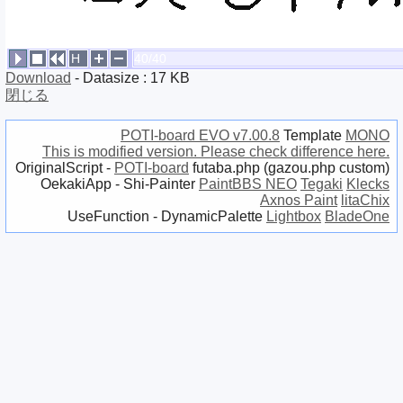
H
40/40
Download
- Datasize : 17 KB
閉じる
POTI-board EVO v7.00.8
Template
MONO
This is modified version. Please check difference here.
OriginalScript -
POTI-board
futaba.php
(
gazou.php
custom)
OekakiApp -
Shi-Painter
PaintBBS NEO
Tegaki
Klecks
Axnos Paint
litaChix
UseFunction -
DynamicPalette
Lightbox
BladeOne