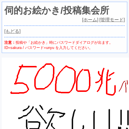
伺的お絵かき/投稿集会所
[ホーム]
[管理モード]
[もどる]
注意：
投稿や「お絵かき」時にパスワードダイアログが出ます。
ID=sakura / パスワード=unyu を入力してください。