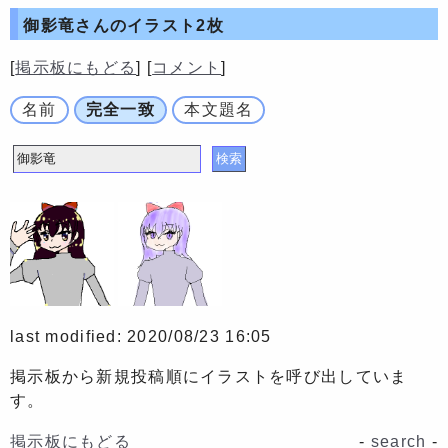
御影竜さんの
イラスト2枚
[
掲示板にもどる
] [
コメント
]
名前
完全一致
本文題名
last modified: 2020/08/23 16:05
掲示板から新規投稿順にイラストを呼び出していま
す。
掲示板にもどる
-
search
-