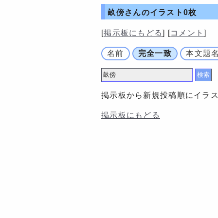
畝傍さんの
イラスト0枚
[
掲示板にもどる
] [
コメント
]
名前
完全一致
本文題
掲示板から新規投稿順にイラ
掲示板にもどる