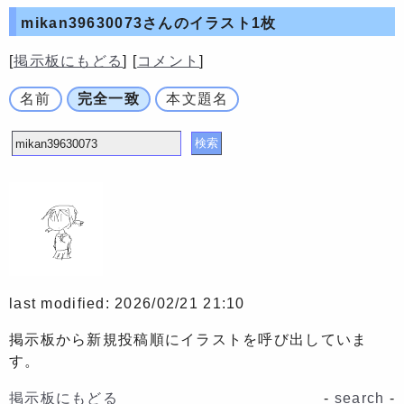
mikan39630073さんの
イラスト1枚
[
掲示板にもどる
] [
コメント
]
名前
完全一致
本文題名
last modified: 2026/02/21 21:10
掲示板から新規投稿順にイラストを呼び出していま
す。
掲示板にもどる
-
search
-