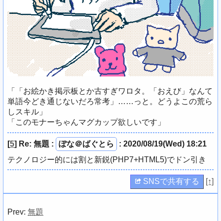
「「お絵かき掲示板とか古すぎワロタ。「おえび」なんて
単語今どき通じないだろ常考」……っと。どうよこの荒ら
しスキル」
「このモナーちゃんマグカップ欲しいです」
[
5
]
Re: 無題
:
ぽな＠ばぐとら
: 2020/08/19(Wed) 18:21
テクノロジー的には割と新鋭(PHP7+HTML5)でドン引き
SNSで共有する
[↑]
Prev:
無題