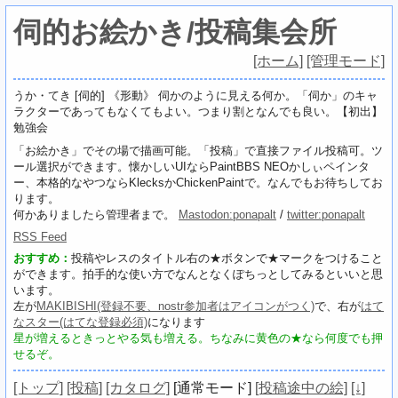
伺的お絵かき/投稿集会所
[ホーム]
[管理モード]
うか・てき [伺的] 《形動》 伺かのように見える何か。「伺か」のキャ
ラクターであってもなくてもよい。つまり割となんでも良い。【初出】
勉強会
「お絵かき」でその場で描画可能。「投稿」で直接ファイル投稿可。ツ
ール選択ができます。懐かしいUIならPaintBBS NEOかしぃペインタ
ー、本格的なやつならKlecksかChickenPaintで。なんでもお待ちしてお
ります。
何かありましたら管理者まで。
Mastodon:ponapalt
/
twitter:ponapalt
RSS Feed
おすすめ：
投稿やレスのタイトル右の★ボタンで★マークをつけること
ができます。拍手的な使い方でなんとなくぽちっとしてみるといいと思
います。
左が
MAKIBISHI(登録不要、nostr参加者はアイコンがつく)
で、右が
はて
なスター(はてな登録必須)
になります
星が増えるときっとやる気も増える。ちなみに黄色の★なら何度でも押
せるぞ。
[トップ]
[投稿]
[カタログ]
[通常モード]
[投稿途中の絵]
[↓]