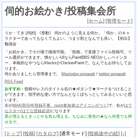
伺的お絵かき/投稿集会所
[ホーム]
[管理モード]
うか・てき [伺的] 《形動》 伺かのように見える何か。「伺か」のキャ
ラクターであってもなくてもよい。つまり割となんでも良い。【初出】
勉強会
「お絵かき」でその場で描画可能。「投稿」で直接ファイル投稿可。ツ
ール選択ができます。懐かしいUIならPaintBBS NEOかしぃペインタ
ー、本格的なやつならKlecksかChickenPaintで。なんでもお待ちしてお
ります。
何かありましたら管理者まで。
Mastodon:ponapalt
/
twitter:ponapalt
RSS Feed
おすすめ：
投稿やレスのタイトル右の★ボタンで★マークをつけること
ができます。拍手的な使い方でなんとなくぽちっとしてみるといいと思
います。
左が
MAKIBISHI(登録不要、nostr参加者はアイコンがつく)
で、右が
はて
なスター(はてな登録必須)
になります
星が増えるときっとやる気も増える。ちなみに黄色の★なら何度でも押
せるぞ。
[トップ]
[投稿]
[カタログ]
[通常モード]
[投稿途中の絵]
[↓]