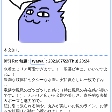
本文無し
[
85
]
Re: 無題
:
tyatya
: 2021/07/22(Thu) 23:24
水着エミリア可愛すぎます…！ 眼帯ビキニ、いいですよ
ね…！
豊満な肢体にセクシーな水着…実に夏らしい一枚ですね
～…
竜鱗や尻尾のゴツゴツした感じ（特に尻尾の存在感が凄い
です…！）、ふわりと広がる金髪の美しさ、蠱惑的な表情
＆ポーズも魅力的で…
紐に引っ張られる胸や、丸みが美しいお尻のライン、お臍
＆お腹周りが特に心惹かれました…！