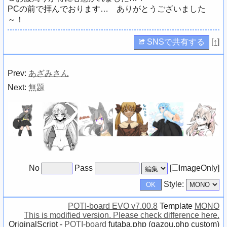
PCの前で拝んでおります… ありがとうございました
～！
SNSで共有する
[↑]
Prev:
あざみさん
Next:
無題
No
Pass
[
ImageOnly]
Style:
POTI-board EVO v7.00.8
Template
MONO
This is modified version. Please check difference here.
OriginalScript -
POTI-board
futaba.php
(
gazou.php
custom)