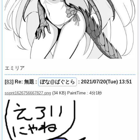
エミリア
[
83
]
Re: 無題
:
ぽな@ばぐとら
: 2021/07/20(Tue) 13:51
sspnt1626756667827.png
(34 KB) PaintTime : 4分1秒